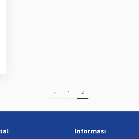
«
1
2
cial
Informasi