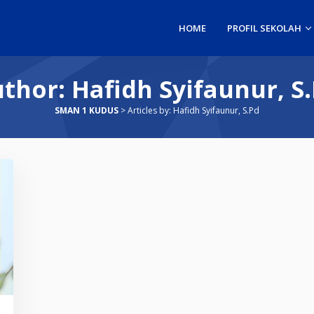
HOME
PROFIL SEKOLAH
uthor:
Hafidh Syifaunur, S
SMAN 1 KUDUS
>
Articles by: Hafidh Syifaunur, S.Pd