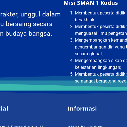
Misi SMAN 1 Kudus
Membentuk peserta didik
rakter, unggul dalam
berakhlak
u bersaing secara
Membentuk peserta didik 
an budaya bangsa.
menguasai ilmu pengetahu
Mengembangkan kemandiri
pengembangan diri yang 
secara global;
Mengembangkan sikap dan 
kelestarian lingkungan;
Membentuk peserta didik 
semangat bergotong-roy
cial
Informasi