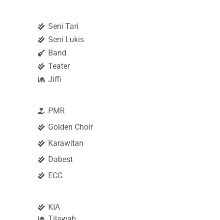
Seni Tari
Seni Lukis
Band
Teater
Jiffi
PMR
Golden Choir
Karawitan
Dabest
ECC
KIA
Tilawah