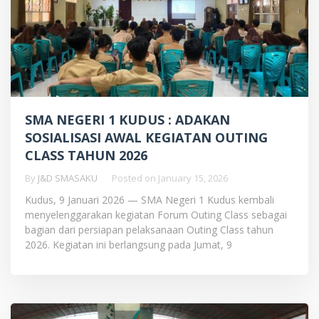
SMA NEGERI 1 KUDUS : ADAKAN
SOSIALISASI AWAL KEGIATAN OUTING
CLASS TAHUN 2026
By
J&D SMASAKU
Posted on
January 15, 2026
Kudus, 9 Januari 2026 — SMA Negeri 1 Kudus kembali
menyelenggarakan kegiatan Forum Outing Class sebagai
bagian dari persiapan pelaksanaan Outing Class tahun
2026. Kegiatan ini berlangsung pada Jumat, 9