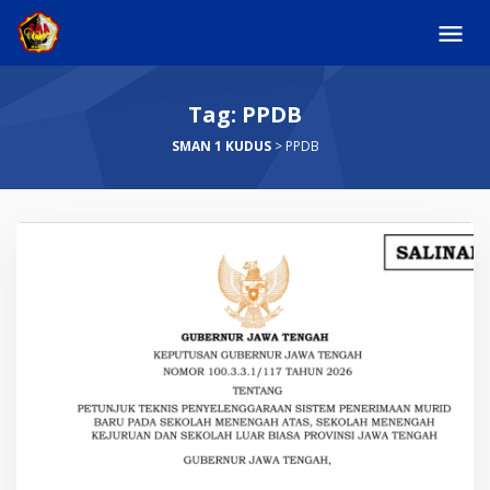
Skip
to
content
Tag:
PPDB
SMAN 1 KUDUS
>
PPDB