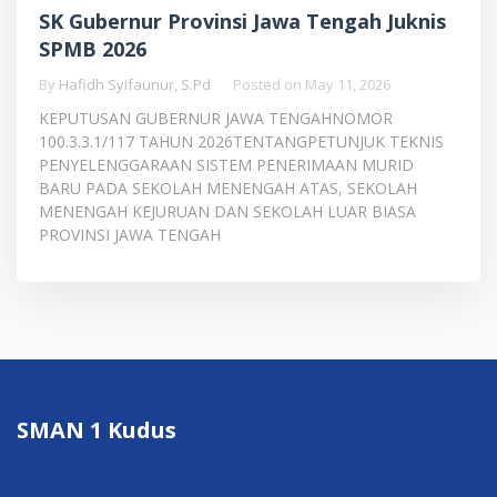
SK Gubernur Provinsi Jawa Tengah Juknis
SPMB 2026
By
Hafidh Syifaunur, S.Pd
Posted on
May 11, 2026
KEPUTUSAN GUBERNUR JAWA TENGAHNOMOR
100.3.3.1/117 TAHUN 2026TENTANGPETUNJUK TEKNIS
PENYELENGGARAAN SISTEM PENERIMAAN MURID
BARU PADA SEKOLAH MENENGAH ATAS, SEKOLAH
MENENGAH KEJURUAN DAN SEKOLAH LUAR BIASA
PROVINSI JAWA TENGAH
SMAN 1 Kudus