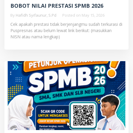
BOBOT NILAI PRESTASI SPMB 2026
By
Hafidh Syifaunur, S.Pd
Posted on
May 15, 2026
Cek apakah prestasi tidak berjenjangmu sudah terkurasi di
Puspresnas atau belum lewat link berikut: (masukkan
NISN atau nama lengkap)