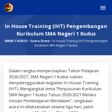
Skip
to
content
In House Training (IHT) Pengembangan
Kurikulum SMA Negeri 1 Kudus
SMAN 1 KUDUS
>
Suara Siswa
>
In House Training (IHT) Pengembangan
Kurikulum SMA Negeri 1 Kudus
In
Dalam rangka mempersiapkan Tahun Pelajaran
House
2026/2027, SMA Negeri 1 Kudus sukses
Training
menyelenggarakan kegiatan In-House Training
(IHT)
(IHT). Mengangkat tema “Penyusunan Kurikulum
Pengembangan
SMA Negeri 1 Kudus Tahun 2026/2027 Melalui
Kurikulum
Inovasi Pembelajaran Mendalam”, rangkaian
SMA
acara ini dilaksanakan selama tiga hari, yakni