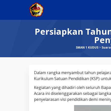
Skip
to
content
Persiapkan Tahun
Pen
SMAN 1 KUDUS
>
Suara
Persiapkan
Dalam rangka menyambut tahun pelajara
Tahun
Kurikulum Satuan Pendidikan (KSP) untu
Ajaran
Kegiatan yang dihadiri oleh seluruh Bapa
Baru,
Acara ini diselenggarakan sebagai lang
SMA
penyelarasan visi pendidikan demi meni
Negeri
1