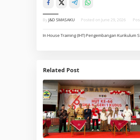
By
J&D SMASAKU
Posted on
June 29, 2026
Pos
Post
In House Training (IHT) Pengembangan Kurikulum 
navigation
Related Post