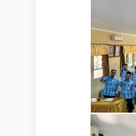
Kudus
Gelar
IHT
Penyusunan
Kurikulum
2026/2027