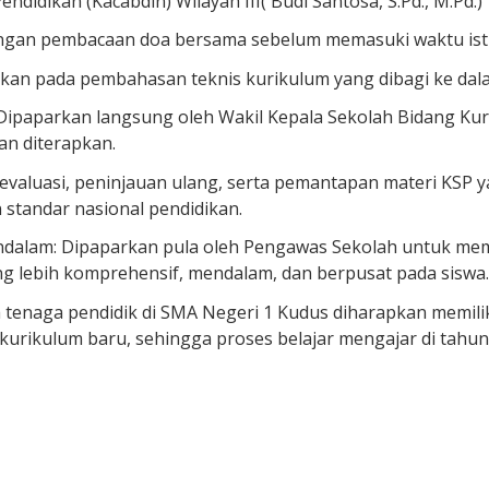
didikan (Kacabdin) Wilayah III( Budi Santosa, S.Pd., M.Pd.)
engan pembacaan doa bersama sebelum memasuki waktu isti
hkan pada pembahasan teknis kurikulum yang dibagi ke dal
 Dipaparkan langsung oleh Wakil Kepala Sekolah Bidang K
n diterapkan.
i evaluasi, peninjauan ulang, serta pemantapan materi KSP
 standar nasional pendidikan.
ndalam: Dipaparkan pula oleh Pengawas Sekolah untuk me
ng lebih komprehensif, mendalam, dan berpusat pada siswa.
h tenaga pendidik di SMA Negeri 1 Kudus diharapkan memil
rikulum baru, sehingga proses belajar mengajar di tahun 