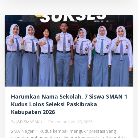
Harumkan Nama Sekolah, 7 Siswa SMAN 1
Kudus Lolos Seleksi Paskibraka
Kabupaten 2026
By
J&D SMASAKU
Posted on
June 29, 2026
SMA Negeri 1 Kudus kembali mengukir prestasi yang
sangat membanggakan di bidang kepemudaan. Sejumlah