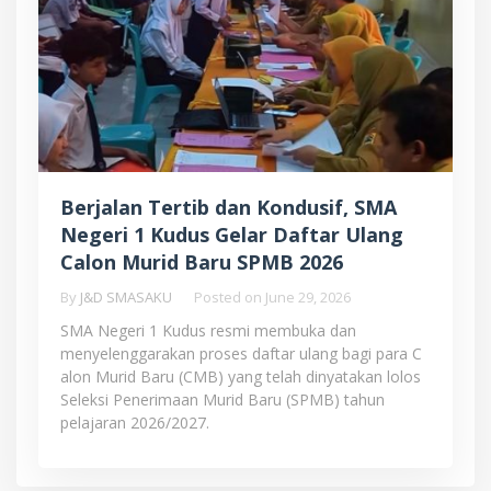
Berjalan Tertib dan Kondusif, SMA
Negeri 1 Kudus Gelar Daftar Ulang
Calon Murid Baru SPMB 2026
By
J&D SMASAKU
Posted on
June 29, 2026
SMA Negeri 1 Kudus resmi membuka dan
menyelenggarakan proses daftar ulang bagi para C
alon Murid Baru (CMB) yang telah dinyatakan lolos
Seleksi Penerimaan Murid Baru (SPMB) tahun
pelajaran 2026/2027.