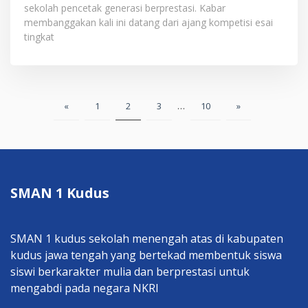
sekolah pencetak generasi berprestasi. Kabar
membanggakan kali ini datang dari ajang kompetisi esai
tingkat
Posts
«
1
2
3
…
10
»
pagination
SMAN 1 Kudus
SMAN 1 kudus sekolah menengah atas di kabupaten
kudus jawa tengah yang bertekad membentuk siswa
siswi berkarakter mulia dan berprestasi untuk
mengabdi pada negara NKRI