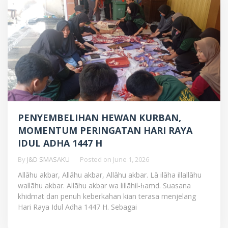
PENYEMBELIHAN HEWAN KURBAN,
MOMENTUM PERINGATAN HARI RAYA
IDUL ADHA 1447 H
By
J&D SMASAKU
Posted on
June 1, 2026
Allāhu akbar, Allāhu akbar, Allāhu akbar. Lā ilāha illallāhu
wallāhu akbar. Allāhu akbar wa lillāhil-ḥamd. Suasana
khidmat dan penuh keberkahan kian terasa menjelang
Hari Raya Idul Adha 1447 H. Sebagai