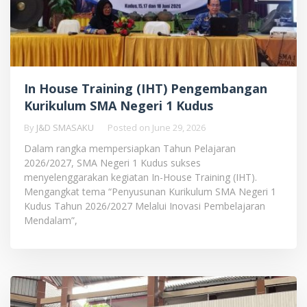
In House Training (IHT) Pengembangan
Kurikulum SMA Negeri 1 Kudus
By
J&D SMASAKU
Posted on
June 29, 2026
Dalam rangka mempersiapkan Tahun Pelajaran
2026/2027, SMA Negeri 1 Kudus sukses
menyelenggarakan kegiatan In-House Training (IHT).
Mengangkat tema “Penyusunan Kurikulum SMA Negeri 1
Kudus Tahun 2026/2027 Melalui Inovasi Pembelajaran
Mendalam”,