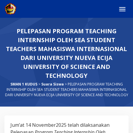
Skip
to
content
PELEPASAN PROGRAM TEACHING
INTERNSHIP OLEH SEA STUDENT
TEACHERS MAHASISWA INTERNASIONAL
DARI UNIVERSITY NUEVA ECIJA
UNIVERSITY OF SCIENCE AND
TECHNOLOGY
SMAN 1 KUDUS
>
Suara Siswa
>
PELEPASAN PROGRAM TEACHING
INTERNSHIP OLEH SEA STUDENT TEACHERS MAHASISWA INTERNASIONAL
DARI UNIVERSITY NUEVA ECIJA UNIVERSITY OF SCIENCE AND TECHNOLOGY
PELEPASAN
Jum’at 14 November2025 telah dilaksanakan
PROGRAM
Pelepasan
Program Teaching Internship Oleh