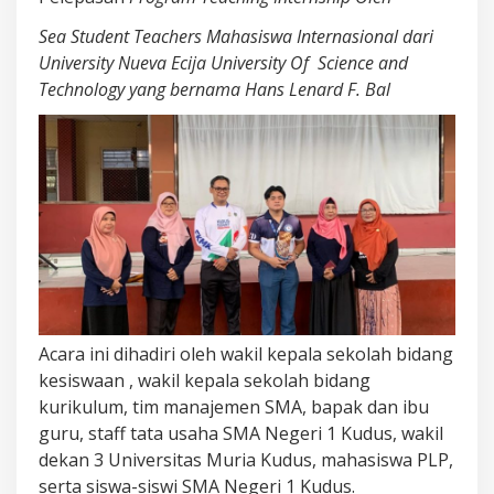
TEACHING
Sea Student Teachers
Mahasiswa Internasional dari
INTERNSHIP
University Nueva Ecija University Of
Science
a
nd
OLEH
Technology
y
ang
b
ernama Hans Lenard F. Bal
SEA
STUDENT
TEACHERS
MAHASISWA
INTERNASIONAL
DARI
UNIVERSITY
NUEVA
ECIJA
UNIVERSITY
Acara ini dihadiri oleh wakil kepala sekolah bidang
OF
kesiswaan , wakil kepala sekolah bidang
SCIENCE
kurikulum, tim manajemen SMA, bapak dan ibu
AND
guru, staff tata usaha SMA Negeri 1 Kudus, wakil
TECHNOLOGY
dekan 3 Universitas Muria Kudus, mahasiswa PLP,
serta siswa-siswi SMA Negeri 1 Kudus.