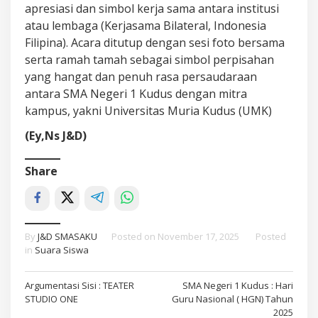
apresiasi dan simbol kerja sama antara institusi
atau lembaga (Kerjasama Bilateral, Indonesia
Filipina). Acara ditutup dengan sesi foto bersama
serta ramah tamah sebagai simbol perpisahan
yang hangat dan penuh rasa persaudaraan
antara SMA Negeri 1 Kudus dengan mitra
kampus, yakni Universitas Muria Kudus (UMK)
(Ey,Ns J&D)
Share
By
J&D SMASAKU
Posted on
November 17, 2025
Posted
in
Suara Siswa
Post
Argumentasi Sisi : TEATER
SMA Negeri 1 Kudus : Hari
STUDIO ONE
Guru Nasional ( HGN) Tahun
navigation
2025