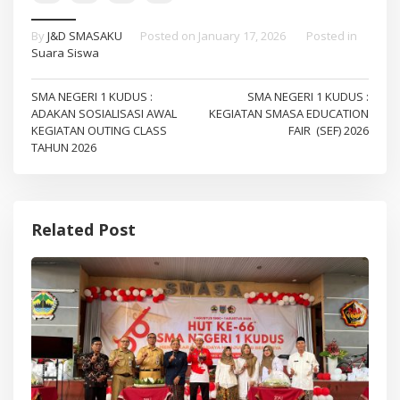
By
J&D SMASAKU
Posted on
January 17, 2026
Posted in
Suara Siswa
Post
SMA NEGERI 1 KUDUS :
SMA NEGERI 1 KUDUS :
ADAKAN SOSIALISASI AWAL
KEGIATAN SMASA EDUCATION
navigation
KEGIATAN OUTING CLASS
FAIR (SEF) 2026
TAHUN 2026
Related Post