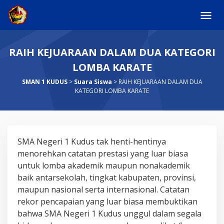
Skip
to
content
RAIH KEJUARAAN DALAM DUA KATEGORI
LOMBA KARATE
SMAN 1 KUDUS
>
Suara Siswa
>
RAIH KEJUARAAN DALAM DUA
KATEGORI LOMBA KARATE
RAIH
SMA Negeri 1 Kudus tak henti-hentinya
KEJUARAAN
menorehkan catatan prestasi yang luar biasa
DALAM
untuk lomba akademik maupun nonakademik
DUA
baik antarsekolah, tingkat kabupaten, provinsi,
KATEGORI
maupun nasional serta internasional. Catatan
LOMBA
rekor pencapaian yang luar biasa membuktikan
KARATE
bahwa SMA Negeri 1 Kudus unggul dalam segala