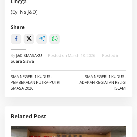
Lingga.
(Ey, Ns J&D)
Share
By
J&D SMASAKU
Posted on
March 18, 2026
Posted in
Suara Siswa
Post
SMA NEGERI 1 KUDUS :
SMA NEGERI 1 KUDUS :
PEMBEKALAN PUTRA-PUTRI
ADAKAN KEGIATAN RELIGI
navigation
SMASA 2026
ISLAMI
Related Post