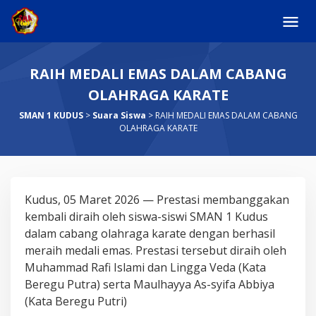
Skip
to
content
RAIH MEDALI EMAS DALAM CABANG
OLAHRAGA KARATE
SMAN 1 KUDUS
>
Suara Siswa
>
RAIH MEDALI EMAS DALAM CABANG
OLAHRAGA KARATE
RAIH
Kudus, 05 Maret 2026 — Prestasi membanggakan
MEDALI
kembali diraih oleh siswa-siswi SMAN 1 Kudus
EMAS
dalam cabang olahraga karate dengan berhasil
DALAM
meraih medali emas. Prestasi tersebut diraih oleh
CABANG
Muhammad Rafi Islami dan Lingga Veda (Kata
OLAHRAGA
Beregu Putra) serta Maulhayya As-syifa Abbiya
KARATE
(Kata Beregu Putri)