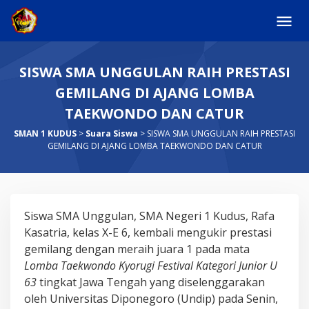
Skip
to
content
SISWA SMA UNGGULAN RAIH PRESTASI
GEMILANG DI AJANG LOMBA
TAEKWONDO DAN CATUR
SMAN 1 KUDUS
>
Suara Siswa
>
SISWA SMA UNGGULAN RAIH PRESTASI
GEMILANG DI AJANG LOMBA TAEKWONDO DAN CATUR
SISWA
Siswa SMA Unggulan, SMA Negeri 1 Kudus, Rafa
SMA
Kasatria, kelas X-E 6, kembali mengukir prestasi
UNGGULAN
gemilang dengan meraih juara 1 pada mata
RAIH
Lomba Taekwondo Kyorugi Festival Kategori Junior U
PRESTASI
63
tingkat Jawa Tengah yang diselenggarakan
GEMILANG
oleh Universitas Diponegoro (Undip) pada Senin,