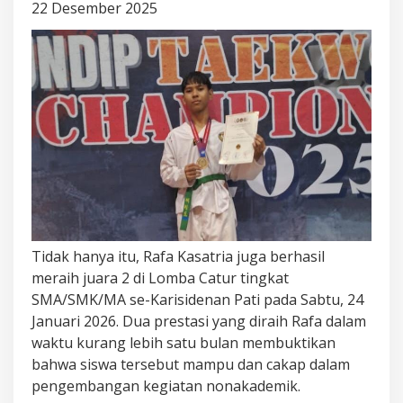
DI
22 Desember 2025
AJANG
LOMBA
TAEKWONDO
DAN
CATUR
Tidak hanya itu, Rafa Kasatria juga berhasil
meraih juara 2 di Lomba Catur tingkat
SMA/SMK/MA se-Karisidenan Pati pada Sabtu, 24
Januari 2026. Dua prestasi yang diraih Rafa dalam
waktu kurang lebih satu bulan membuktikan
bahwa siswa tersebut mampu dan cakap dalam
pengembangan kegiatan nonakademik.