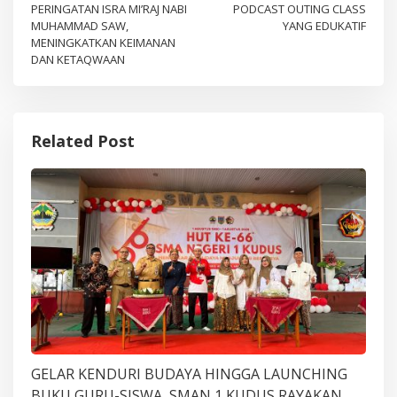
PERINGATAN ISRA MI’RAJ NABI
PODCAST OUTING CLASS
navigation
MUHAMMAD SAW,
YANG EDUKATIF
MENINGKATKAN KEIMANAN
DAN KETAQWAAN
Related Post
GELAR KENDURI BUDAYA HINGGA LAUNCHING
BUKU GURU-SISWA, SMAN 1 KUDUS RAYAKAN