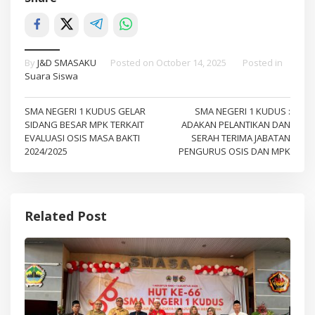
By
J&D SMASAKU
Posted on
October 14, 2025
Posted in
Suara Siswa
Post
SMA NEGERI 1 KUDUS GELAR
SMA NEGERI 1 KUDUS :
SIDANG BESAR MPK TERKAIT
ADAKAN PELANTIKAN DAN
navigation
EVALUASI OSIS MASA BAKTI
SERAH TERIMA JABATAN
2024/2025
PENGURUS OSIS DAN MPK
Related Post