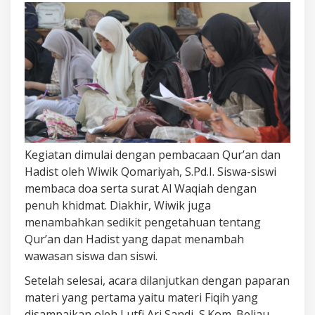
RELIGI
RAMADAN
Kegiatan dimulai dengan pembacaan Qur’an dan
Hadist oleh Wiwik Qomariyah, S.Pd.I. Siswa-siswi
membaca doa serta surat Al Waqiah dengan
penuh khidmat. Diakhir, Wiwik juga
menambahkan sedikit pengetahuan tentang
Qur’an dan Hadist yang dapat menambah
wawasan siswa dan siswi.
Setelah selesai, acara dilanjutkan dengan paparan
materi yang pertama yaitu materi Fiqih yang
disampaikan oleh Lutfi Ari Sandi, S.Kom. Beliau