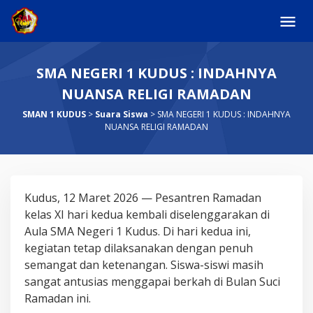
Skip
to
content
SMA NEGERI 1 KUDUS : INDAHNYA
NUANSA RELIGI RAMADAN
SMAN 1 KUDUS
>
Suara Siswa
>
SMA NEGERI 1 KUDUS : INDAHNYA
NUANSA RELIGI RAMADAN
SMA
Kudus, 12 Maret 2026 — Pesantren Ramadan
NEGERI
kelas XI hari kedua kembali diselenggarakan di
1
Aula SMA Negeri 1 Kudus. Di hari kedua ini,
KUDUS
kegiatan tetap dilaksanakan dengan penuh
:
semangat dan ketenangan. Siswa-siswi masih
INDAHNYA
sangat antusias menggapai berkah di Bulan Suci
NUANSA
Ramadan ini.