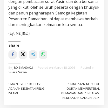
dengan pembacaan surat Yasin dan doa bersama
yang diikuti oleh seluruh peserta dengan khusyuk
dan penuh pengharapan. Semoga kegiatan
Pesantren Ramadhan ini dapat membawa berkah
dan meningkatkan keimanan kita semua.
(Ey, Ns J&D)
Share
By
J&D SMASAKU
Posted on
March 18, 2026
Posted in
Suara Siswa
Post
SMA NEGERI 1 KUDUS :
PERINGATAN NUZULUL
ADAKAN KEGIATAN RELIGI
QUR’AN MEMPERTEBAL
navigation
ISLAMI
KEIMANAN DAN PERDALAM
KEDEKATAN SANG KHALIK