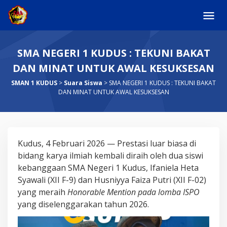
Skip
to
content
SMA NEGERI 1 KUDUS : TEKUNI BAKAT
DAN MINAT UNTUK AWAL KESUKSESAN
SMAN 1 KUDUS
>
Suara Siswa
>
SMA NEGERI 1 KUDUS : TEKUNI BAKAT
DAN MINAT UNTUK AWAL KESUKSESAN
SMA
Kudus, 4 Februari 2026 — Prestasi luar biasa di
NEGERI
bidang karya ilmiah kembali diraih oleh dua siswi
1
kebanggaan SMA Negeri 1 Kudus, Ifaniela Heta
KUDUS
Syawali (XII F-9) dan Husniyya Faiza Putri (XII F-02)
:
yang meraih
Honorable Mention pada lomba ISPO
TEKUNI
yang diselenggarakan tahun 2026.
BAKAT