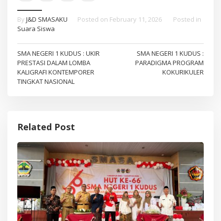
By
J&D SMASAKU
Posted on
February 11, 2026
Posted in
Suara Siswa
Post
SMA NEGERI 1 KUDUS : UKIR
SMA NEGERI 1 KUDUS :
PRESTASI DALAM LOMBA
PARADIGMA PROGRAM
navigation
KALIGRAFI KONTEMPORER
KOKURIKULER
TINGKAT NASIONAL
Related Post